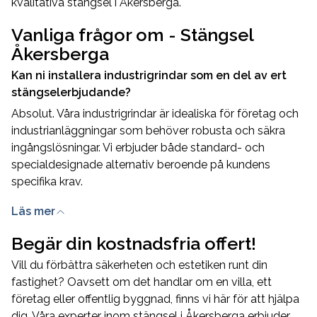
kvalitativa stängsel i Åkersberga.
Vanliga frågor om - Stängsel
Åkersberga
Kan ni installera industrigrindar som en del av ert
stängselerbjudande?
Absolut. Våra industrigrindar är idealiska för företag och
industrianläggningar som behöver robusta och säkra
ingångslösningar. Vi erbjuder både standard- och
specialdesignade alternativ beroende på kundens
specifika krav.
Hur går ni tillväga vid installation av stängsel?
Läs mer
Vi börjar med en grundlig utvärdering av din fastighet för
Begär din kostnadsfria offert!
att förstå dina specifika behov. Därefter skräddarsyr vi
en lösning och genomför installationen med högsta
Vill du förbättra säkerheten och estetiken runt din
precision, säkerhet och effektivitet, allt för att säkerställa
fastighet? Oavsett om det handlar om en villa, ett
att du får ett optimalt stängsel i Åkersberga.
företag eller offentlig byggnad, finns vi här för att hjälpa
Kan ni erbjuda underhålls- och serviceavtal för
dig. Våra experter inom stängsel i Åkersberga erbjuder