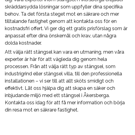
stängsel?
skräddarsydda lösningar som uppfyller dina specifika
behov. Ta det första steget mot en säkrare och mer
Ja, vi erbjuder serviceavtal för att säkerställa att ditt
tilltalande fastighet genom att kontakta oss för en
stängsel alltid är i toppskick. Detta inkluderar
kostnadsfri offert. Vi ger dig ett gratis prisförslag som är
regelbunden kontroll, underhåll och eventuella
anpassat efter dina önskemål och krav, utan några
reparationer.
dolda kostnader.
Kan ni hjälpa till med grävmaskinsarbeten vid
Att välja rätt stängsel kan vara en utmaning, men våra
stängselinstallation?
experter är här för att vägleda dig genom hela
Ja, vi har kompetensen och utrustningen för att utföra
processen. Från att välja rätt typ av stängsel, som
grävmaskinsarbeten som krävs för vissa typer av
industrigrind eller stängsel villa, till den professionella
stängselinstallationer, vilket gör processen effektiv och
installationen – vi ser till att allt sköts smidigt och
problemfri för våra kunder.
effektivt. Låt oss hjälpa dig att skapa en säker och
inbjudande miljö med ett stängsel i Åkersberga.
Kontakta oss idag för att få mer information och börja
din resa mot en säkrare fastighet.