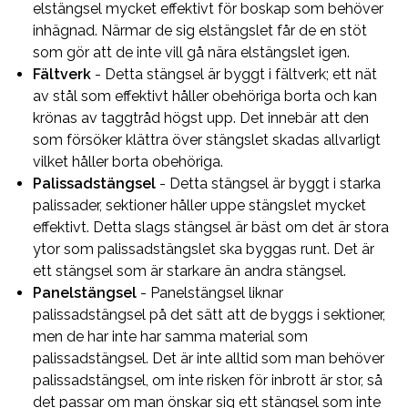
elstängsel mycket effektivt för boskap som behöver
inhägnad. Närmar de sig elstängslet får de en stöt
som gör att de inte vill gå nära elstängslet igen.
Fältverk
- Detta stängsel är byggt i fältverk; ett nät
av stål som effektivt håller obehöriga borta och kan
krönas av taggtråd högst upp. Det innebär att den
som försöker klättra över stängslet skadas allvarligt
vilket håller borta obehöriga.
Palissadstängsel
- Detta stängsel är byggt i starka
palissader, sektioner håller uppe stängslet mycket
effektivt. Detta slags stängsel är bäst om det är stora
ytor som palissadstängslet ska byggas runt. Det är
ett stängsel som är starkare än andra stängsel.
Panelstängsel
- Panelstängsel liknar
palissadstängsel på det sätt att de byggs i sektioner,
men de har inte har samma material som
palissadstängsel. Det är inte alltid som man behöver
palissadstängsel, om inte risken för inbrott är stor, så
det passar om man önskar sig ett stängsel som inte