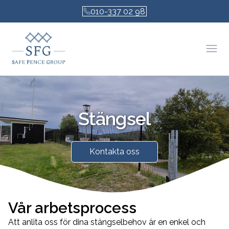
010-337 02 98
Öpp
Stängsel
Kontakta oss
Vår arbetsprocess
Att anlita oss för dina stängselbehov är en enkel och