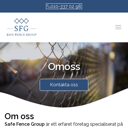
010-337 02 98
Öpp
Om
oss
Kontakta oss
Om oss
Safe Fence Group
är ett erfaret företag specialiserat på